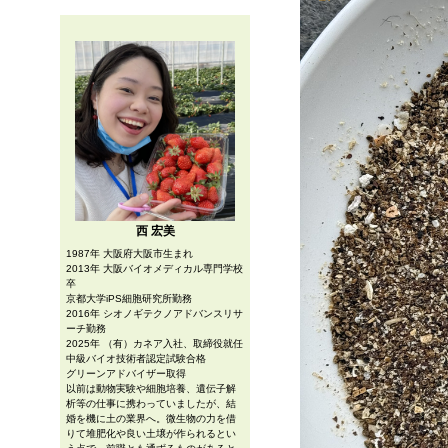
西 宏美
1987年 大阪府大阪市生まれ
2013年 大阪バイオメディカル専門学校
卒
京都大学iPS細胞研究所勤務
2016年 シオノギテクノアドバンスリサ
ーチ勤務
2025年 （有）カネア入社、取締役就任
中級バイオ技術者認定試験合格
グリーンアドバイザー取得
以前は動物実験や細胞培養、遺伝子解
析等の仕事に携わっていましたが、結
婚を機に土の業界へ。微生物の力を借
りて堆肥化や良い土壌が作られるとい