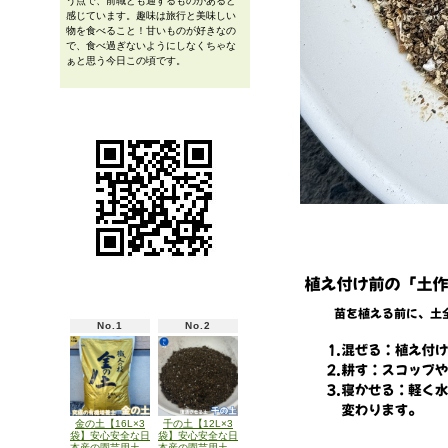
う点で、前職とも通ずるものがあると
感じています。趣味は旅行と美味しい
物を食べること！甘いものが好きなの
で、食べ過ぎないようにしなくちゃな
ぁと思う今日この頃です。
No.1
No.2
金の土【16L×3
千の土【12L×3
袋】安心安全な日
袋】安心安全な日
本産の園芸用土
本産の園芸用土