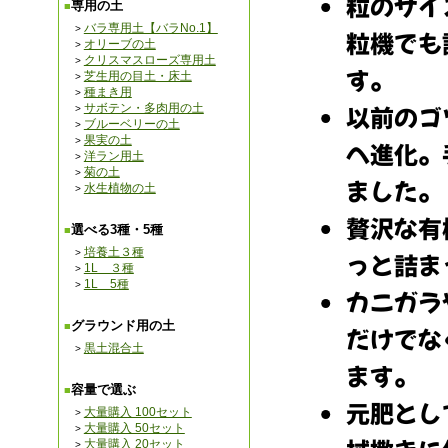
専用の土
バラ専用土【バラNo.1】
オリーブの土
クリスマスローズ専用土
芝生用の目土・床土
種まき用
サボテン・多肉用の土
ブルーベリーの土
果実の土
洋ラン用土
菊の土
水生植物の土
選べる3種・5種
培養土３種
1L ３種
1L 5種
グラウンド用の土
黒土混合土
容量で選ぶ
大量購入 100セット
大量購入 50セット
大量購入 20セット