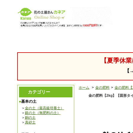
【園芸用 腐葉土 培養土の販売・通販】 花の土「カネア」
【夏季休業
【
ホーム
>
金の肥料
>
金の肥料【
カテゴリー
金の肥料【2kg】【固形タ
基本の土
金の土（最高級培養土）
銀の土（無肥料の土）
銅の土
真砂土