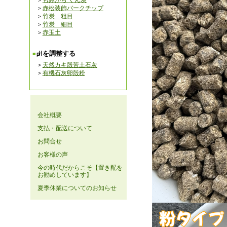
もみがら くん炭
赤松装飾バークチップ
竹炭 粗目
竹炭 細目
赤玉土
㏗を調整する
天然カキ殻苦土石灰
有機石灰卵殻粉
会社概要
支払・配送について
お問合せ
お客様の声
今の時代だからこそ【置き配を
お勧めしています】
夏季休業についてのお知らせ