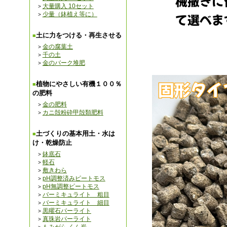
大量購入 10セット
少量（鉢植え等に）
土に力をつける・再生させる
金の腐葉土
千の土
金のバーク堆肥
植物にやさしい有機１００％
の肥料
金の肥料
カニ殻粉砕甲殻類肥料
土づくりの基本用土・水は
け・乾燥防止
鉢底石
軽石
敷きわら
pH調整済みピートモス
pH無調整ピートモス
バーミキュライト 粗目
バーミキュライト 細目
黒曜石パーライト
真珠岩パーライト