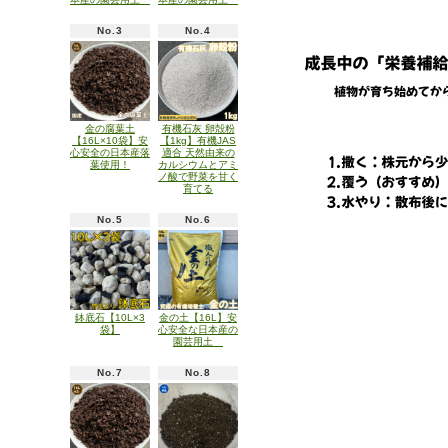
No.3
No.4
金の腐葉土
有機石灰 卵殻粉
【16L×10袋】安
【1kg】有機JAS
心安全の日本産落
適合 天然由来の
葉使用！
カルシウムとアミ
ノ酸で野菜を甘く
育てる
No.5
No.6
鉢底石【10L×3
金の土【16L】安
袋】
心安全な日本産の
園芸用土
No.7
No.8