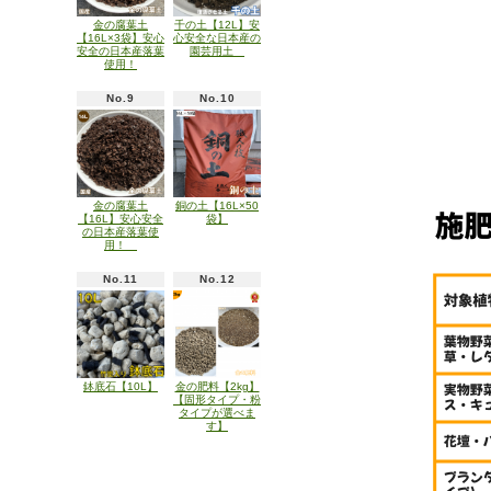
金の腐葉土
千の土【12L】安
【16L×3袋】安心
心安全な日本産の
安全の日本産落葉
園芸用土
使用！
No.9
No.10
金の腐葉土
銅の土【16L×50
【16L】安心安全
袋】
の日本産落葉使
用！
No.11
No.12
鉢底石【10L】
金の肥料【2kg】
【固形タイプ・粉
タイプが選べま
す】