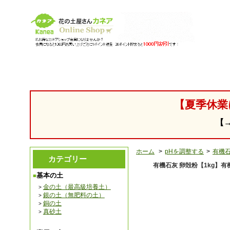
【園芸用 腐葉土 培養土の販売・通販】 花の土「カネア」
【夏季休業
【
ホーム
>
pHを調整する
>
有機石
カテゴリー
有機石灰 卵殻粉【1kg】
基本の土
金の土（最高級培養土）
銀の土（無肥料の土）
銅の土
真砂土