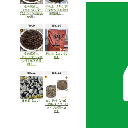
金の腐葉土
千の土【12L】安
【16L×3袋】安心
心安全な日本産の
安全の日本産落葉
園芸用土
使用！
No.9
No.10
金の腐葉土
銅の土【16L×50
【16L】安心安全
袋】
の日本産落葉使
用！
No.11
No.12
鉢底石【10L】
金の肥料【2kg】
【固形タイプ・粉
タイプが選べま
す】