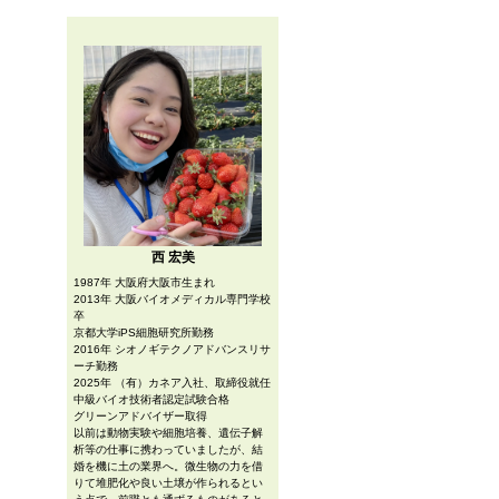
西 宏美
1987年 大阪府大阪市生まれ
2013年 大阪バイオメディカル専門学校
卒
京都大学iPS細胞研究所勤務
2016年 シオノギテクノアドバンスリサ
ーチ勤務
2025年 （有）カネア入社、取締役就任
中級バイオ技術者認定試験合格
グリーンアドバイザー取得
以前は動物実験や細胞培養、遺伝子解
析等の仕事に携わっていましたが、結
婚を機に土の業界へ。微生物の力を借
りて堆肥化や良い土壌が作られるとい