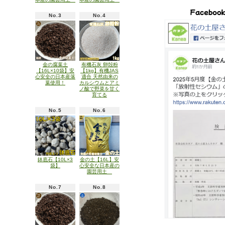
No.3
No.4
金の腐葉土
有機石灰 卵殻粉
【16L×10袋】安
【1kg】有機JAS
心安全の日本産落
適合 天然由来の
葉使用！
カルシウムとアミ
ノ酸で野菜を甘く
育てる
No.5
No.6
鉢底石【10L×3
金の土【16L】安
袋】
心安全な日本産の
園芸用土
No.7
No.8