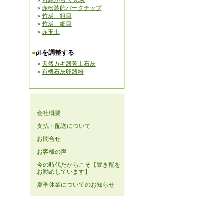
もみがら くん炭
赤松装飾バークチップ
竹炭 粗目
竹炭 細目
赤玉土
㏗を調整する
天然カキ殻苦土石灰
有機石灰卵殻粉
会社概要
支払・配送について
お問合せ
お客様の声
今の時代だからこそ【置き配を
お勧めしています】
夏季休業についてのお知らせ