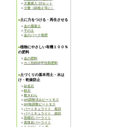
大量購入 10セット
少量（鉢植え等に）
土に力をつける・再生させる
金の腐葉土
千の土
金のバーク堆肥
植物にやさしい有機１００％
の肥料
金の肥料
カニ殻粉砕甲殻類肥料
土づくりの基本用土・水は
け・乾燥防止
鉢底石
軽石
敷きわら
pH調整済みピートモス
pH無調整ピートモス
バーミキュライト 粗目
バーミキュライト 細目
黒曜石パーライト
真珠岩パーライト