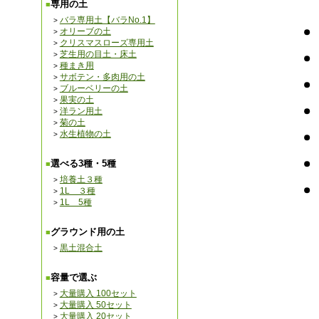
専用の土
バラ専用土【バラNo.1】
オリーブの土
クリスマスローズ専用土
芝生用の目土・床土
種まき用
サボテン・多肉用の土
ブルーベリーの土
果実の土
洋ラン用土
菊の土
水生植物の土
選べる3種・5種
培養土３種
1L ３種
1L 5種
グラウンド用の土
黒土混合土
容量で選ぶ
大量購入 100セット
大量購入 50セット
大量購入 20セット