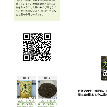
う点で、前職とも通ずるものがあると
感じています。趣味は旅行と美味しい
物を食べること！甘いものが好きなの
で、食べ過ぎないようにしなくちゃな
ぁと思う今日この頃です。
No.1
No.2
金の土【16L×3
千の土【12L×3
袋】安心安全な日
袋】安心安全な日
本産の園芸用土
本産の園芸用土