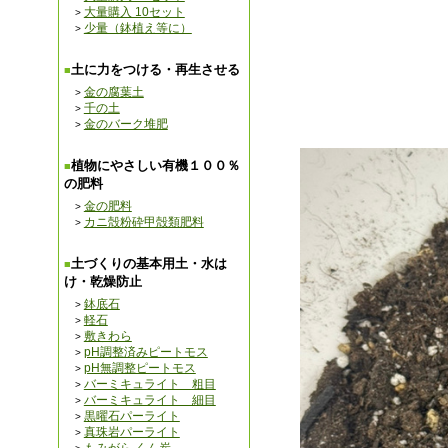
大量購入 10セット
少量（鉢植え等に）
土に力をつける・再生させる
金の腐葉土
千の土
金のバーク堆肥
植物にやさしい有機１００％
の肥料
金の肥料
カニ殻粉砕甲殻類肥料
土づくりの基本用土・水は
け・乾燥防止
鉢底石
軽石
敷きわら
pH調整済みピートモス
pH無調整ピートモス
バーミキュライト 粗目
バーミキュライト 細目
黒曜石パーライト
真珠岩パーライト