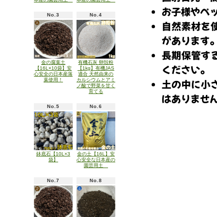
No.3
No.4
金の腐葉土
有機石灰 卵殻粉
【16L×10袋】安
【1kg】有機JAS
心安全の日本産落
適合 天然由来の
葉使用！
カルシウムとアミ
ノ酸で野菜を甘く
育てる
No.5
No.6
鉢底石【10L×3
金の土【16L】安
袋】
心安全な日本産の
園芸用土
No.7
No.8