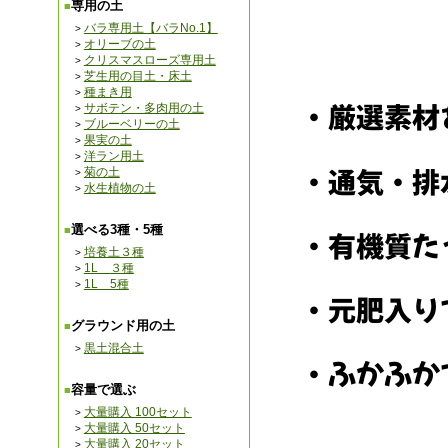
専用の土
バラ専用土【バラNo.1】
オリーブの土
クリスマスローズ専用土
芝生用の目土・床土
種まき用
サボテン・多肉用の土
ブルーベリーの土
果実の土
洋ラン用土
菊の土
水生植物の土
選べる3種・5種
培養土３種
1L ３種
1L 5種
グラウンド用の土
黒土混合土
容量で選ぶ
大量購入 100セット
大量購入 50セット
大量購入 20セット