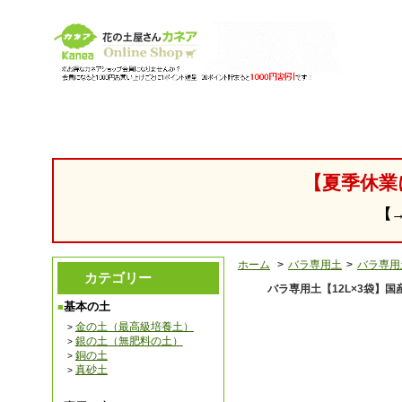
【園芸用 腐葉土 培養土の販売・通販】 花の土「カネア」
【夏季休業
【
ホーム
>
バラ専用土
>
バラ専用
カテゴリー
バラ専用土【12L×3袋】
基本の土
金の土（最高級培養土）
銀の土（無肥料の土）
銅の土
真砂土