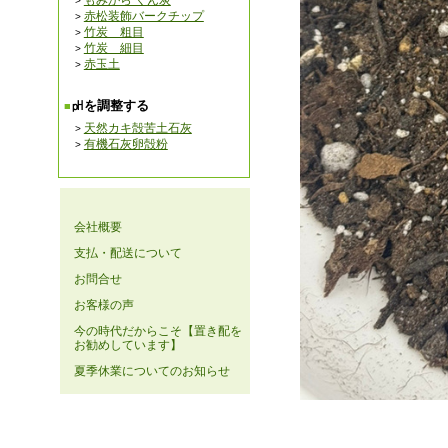
もみがら くん炭
赤松装飾バークチップ
竹炭 粗目
竹炭 細目
赤玉土
㏗を調整する
天然カキ殻苦土石灰
有機石灰卵殻粉
会社概要
支払・配送について
お問合せ
お客様の声
今の時代だからこそ【置き配を
お勧めしています】
夏季休業についてのお知らせ