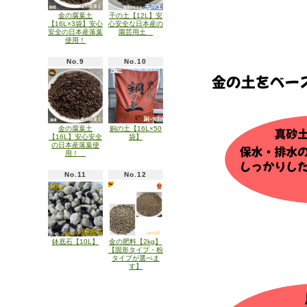
金の腐葉土
千の土【12L】安
【16L×3袋】安心
心安全な日本産の
安全の日本産落葉
園芸用土
使用！
No.9
No.10
金の腐葉土
銅の土【16L×50
【16L】安心安全
袋】
の日本産落葉使
用！
No.11
No.12
鉢底石【10L】
金の肥料【2kg】
【固形タイプ・粉
タイプが選べま
す】