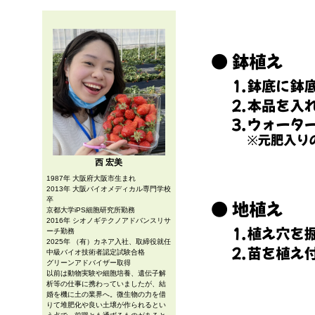
西 宏美
1987年 大阪府大阪市生まれ
2013年 大阪バイオメディカル専門学校
卒
京都大学iPS細胞研究所勤務
2016年 シオノギテクノアドバンスリサ
ーチ勤務
2025年 （有）カネア入社、取締役就任
中級バイオ技術者認定試験合格
グリーンアドバイザー取得
以前は動物実験や細胞培養、遺伝子解
析等の仕事に携わっていましたが、結
婚を機に土の業界へ。微生物の力を借
りて堆肥化や良い土壌が作られるとい