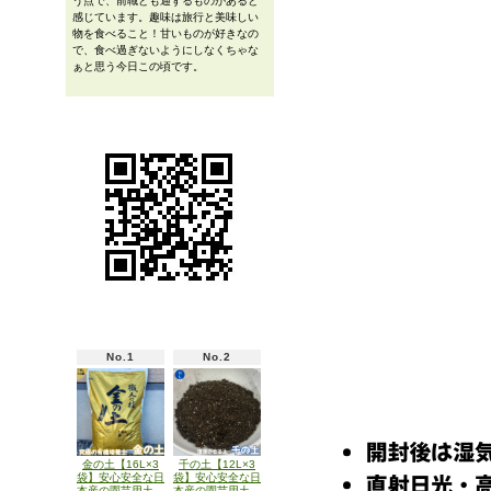
う点で、前職とも通ずるものがあると
感じています。趣味は旅行と美味しい
物を食べること！甘いものが好きなの
で、食べ過ぎないようにしなくちゃな
ぁと思う今日この頃です。
No.1
No.2
金の土【16L×3
千の土【12L×3
袋】安心安全な日
袋】安心安全な日
本産の園芸用土
本産の園芸用土