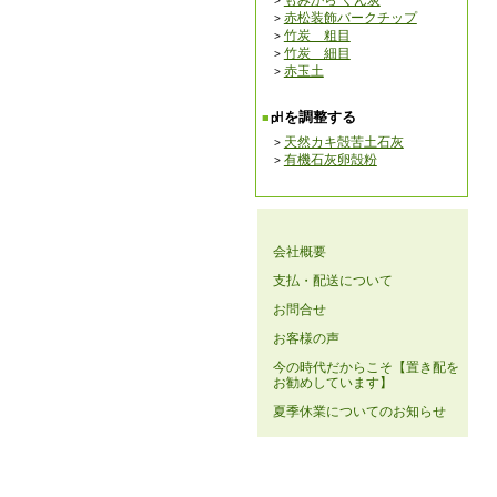
もみがら くん炭
赤松装飾バークチップ
竹炭 粗目
竹炭 細目
赤玉土
㏗を調整する
天然カキ殻苦土石灰
有機石灰卵殻粉
会社概要
支払・配送について
お問合せ
お客様の声
今の時代だからこそ【置き配を
お勧めしています】
夏季休業についてのお知らせ