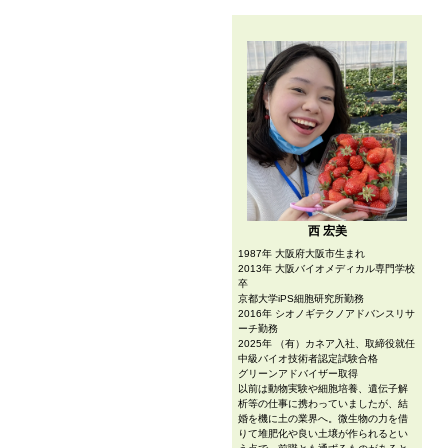
西 宏美
1987年 大阪府大阪市生まれ
2013年 大阪バイオメディカル専門学校
卒
京都大学iPS細胞研究所勤務
2016年 シオノギテクノアドバンスリサ
ーチ勤務
2025年 （有）カネア入社、取締役就任
中級バイオ技術者認定試験合格
グリーンアドバイザー取得
以前は動物実験や細胞培養、遺伝子解
析等の仕事に携わっていましたが、結
婚を機に土の業界へ。微生物の力を借
りて堆肥化や良い土壌が作られるとい