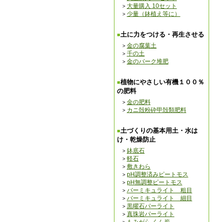
大量購入 10セット
少量（鉢植え等に）
土に力をつける・再生させる
金の腐葉土
千の土
金のバーク堆肥
植物にやさしい有機１００％
の肥料
金の肥料
カニ殻粉砕甲殻類肥料
土づくりの基本用土・水は
け・乾燥防止
鉢底石
軽石
敷きわら
pH調整済みピートモス
pH無調整ピートモス
バーミキュライト 粗目
バーミキュライト 細目
黒曜石パーライト
真珠岩パーライト