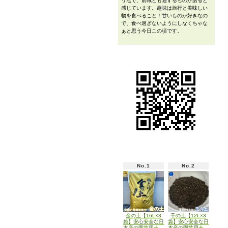
う点で、前職とも通ずるものがあると
感じています。趣味は旅行と美味しい
物を食べること！甘いものが好きなの
で、食べ過ぎないようにしなくちゃな
ぁと思う今日この頃です。
No.1
No.2
金の土【16L×3
千の土【12L×3
袋】安心安全な日
袋】安心安全な日
本産の園芸用土
本産の園芸用土