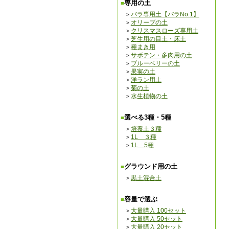
専用の土
バラ専用土【バラNo.1】
オリーブの土
クリスマスローズ専用土
芝生用の目土・床土
種まき用
サボテン・多肉用の土
ブルーベリーの土
果実の土
洋ラン用土
菊の土
水生植物の土
選べる3種・5種
培養土３種
1L ３種
1L 5種
グラウンド用の土
黒土混合土
容量で選ぶ
大量購入 100セット
大量購入 50セット
大量購入 20セット