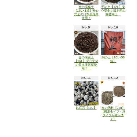
金の腐葉土
千の土【12L】安
【16L×3袋】安心
心安全な日本産の
安全の日本産落葉
園芸用土
使用！
No.9
No.10
金の腐葉土
銅の土【16L×50
【16L】安心安全
袋】
の日本産落葉使
用！
No.11
No.12
鉢底石【10L】
金の肥料【2kg】
【固形タイプ・粉
タイプが選べま
す】