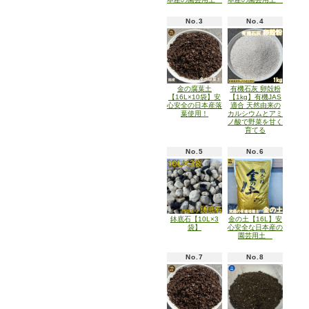
No.3
No.4
金の腐葉土
有機石灰 卵殻粉
【16L×10袋】安
【1kg】有機JAS
心安全の日本産落
適合 天然由来の
葉使用！
カルシウムとアミ
ノ酸で野菜を甘く
育てる
No.5
No.6
鉢底石【10L×3
金の土【16L】安
袋】
心安全な日本産の
園芸用土
No.7
No.8