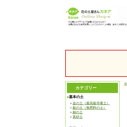
【園芸用 腐葉土 培養土の販売・通販】 花の土「カネア
カテゴリー
基本の土
金の土（最高級培養土）
銀の土（無肥料の土）
銅の土
真砂土