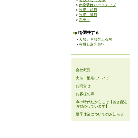
もみがら くん炭
赤松装飾バークチップ
竹炭 粗目
竹炭 細目
赤玉土
㏗を調整する
天然カキ殻苦土石灰
有機石灰卵殻粉
会社概要
支払・配送について
お問合せ
お客様の声
今の時代だからこそ【置き配を
お勧めしています】
夏季休業についてのお知らせ