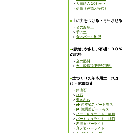
大量購入 10セット
少量（鉢植え等に）
土に力をつける・再生させる
金の腐葉土
千の土
金のバーク堆肥
植物にやさしい有機１００％
の肥料
金の肥料
カニ殻粉砕甲殻類肥料
土づくりの基本用土・水は
け・乾燥防止
鉢底石
軽石
敷きわら
pH調整済みピートモス
pH無調整ピートモス
バーミキュライト 粗目
バーミキュライト 細目
黒曜石パーライト
真珠岩パーライト