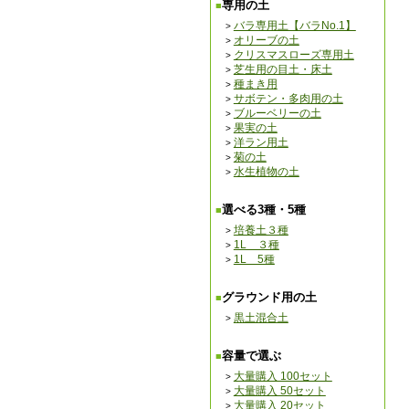
専用の土
バラ専用土【バラNo.1】
オリーブの土
クリスマスローズ専用土
芝生用の目土・床土
種まき用
サボテン・多肉用の土
ブルーベリーの土
果実の土
洋ラン用土
菊の土
水生植物の土
選べる3種・5種
培養土３種
1L ３種
1L 5種
グラウンド用の土
黒土混合土
容量で選ぶ
大量購入 100セット
大量購入 50セット
大量購入 20セット