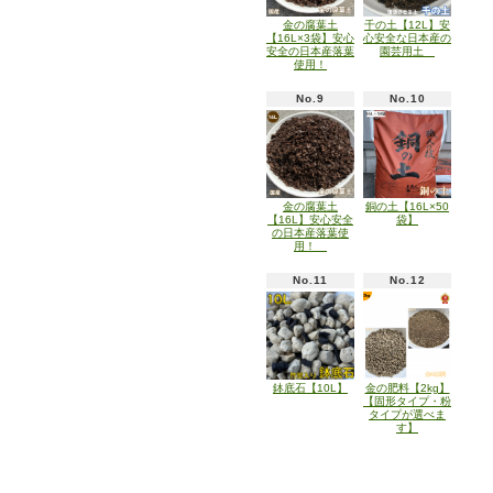
金の腐葉土
千の土【12L】安
【16L×3袋】安心
心安全な日本産の
安全の日本産落葉
園芸用土
使用！
No.9
No.10
金の腐葉土
銅の土【16L×50
【16L】安心安全
袋】
の日本産落葉使
用！
No.11
No.12
鉢底石【10L】
金の肥料【2kg】
【固形タイプ・粉
タイプが選べま
す】