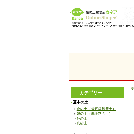
【園芸用 腐葉土 培養土の販売・通販】 花の土「カネア
カテゴリー
基本の土
金の土（最高級培養土）
銀の土（無肥料の土）
銅の土
真砂土