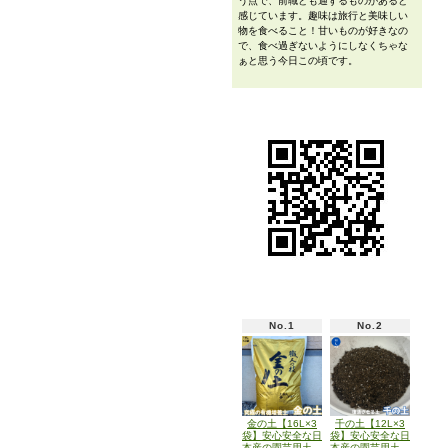
う点で、前職とも通ずるものがあると
感じています。趣味は旅行と美味しい
物を食べること！甘いものが好きなの
で、食べ過ぎないようにしなくちゃな
ぁと思う今日この頃です。
No.1
No.2
金の土【16L×3
千の土【12L×3
袋】安心安全な日
袋】安心安全な日
本産の園芸用土
本産の園芸用土