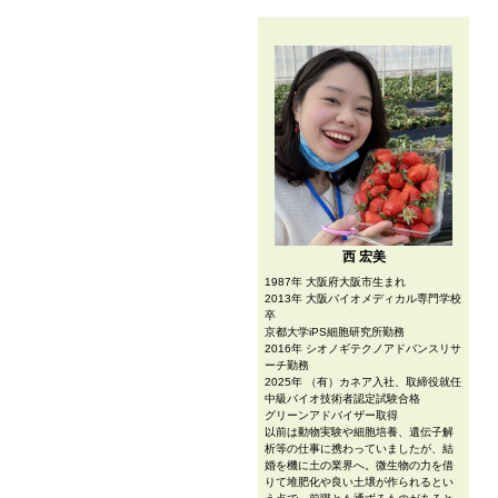
西 宏美
1987年 大阪府大阪市生まれ
2013年 大阪バイオメディカル専門学校
卒
京都大学iPS細胞研究所勤務
2016年 シオノギテクノアドバンスリサ
ーチ勤務
2025年 （有）カネア入社、取締役就任
中級バイオ技術者認定試験合格
グリーンアドバイザー取得
以前は動物実験や細胞培養、遺伝子解
析等の仕事に携わっていましたが、結
婚を機に土の業界へ。微生物の力を借
りて堆肥化や良い土壌が作られるとい