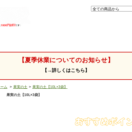
」
【夏季休業についてのお知らせ】
【→詳しくはこちら】
ホーム
>
果実の土
>
果実の土【10L×3袋】
果実の土【10L×3袋】