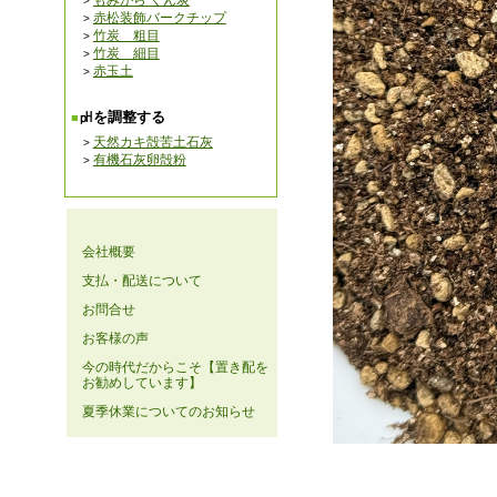
もみがら くん炭
赤松装飾バークチップ
竹炭 粗目
竹炭 細目
赤玉土
㏗を調整する
天然カキ殻苦土石灰
有機石灰卵殻粉
会社概要
支払・配送について
お問合せ
お客様の声
今の時代だからこそ【置き配を
お勧めしています】
夏季休業についてのお知らせ