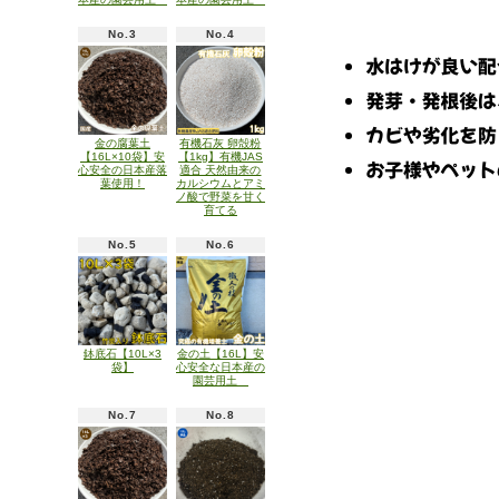
No.3
No.4
金の腐葉土
有機石灰 卵殻粉
【16L×10袋】安
【1kg】有機JAS
心安全の日本産落
適合 天然由来の
葉使用！
カルシウムとアミ
ノ酸で野菜を甘く
育てる
No.5
No.6
鉢底石【10L×3
金の土【16L】安
袋】
心安全な日本産の
園芸用土
No.7
No.8