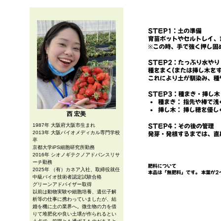
西 宏美
1987年 大阪府大阪市生まれ
2013年 大阪バイオメディカル専門学校
卒
京都大学iPS細胞研究所勤務
2016年 シオノギテクノアドバンスリサ
ーチ勤務
2025年 （有）カネア入社、取締役就任
中級バイオ技術者認定試験合格
グリーンアドバイザー取得
以前は動物実験や細胞培養、遺伝子解
析等の仕事に携わっていましたが、結
婚を機に土の業界へ。微生物の力を借
りて堆肥化や良い土壌が作られるとい