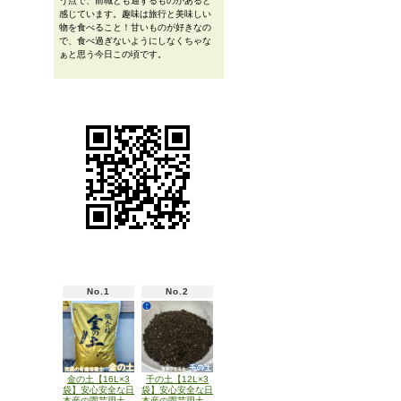
う点で、前職とも通ずるものがあると
感じています。趣味は旅行と美味しい
物を食べること！甘いものが好きなの
で、食べ過ぎないようにしなくちゃな
ぁと思う今日この頃です。
No.1
No.2
金の土【16L×3
千の土【12L×3
袋】安心安全な日
袋】安心安全な日
本産の園芸用土
本産の園芸用土