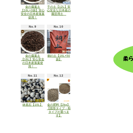
金の腐葉土
千の土【12L】安
【16L×3袋】安心
心安全な日本産の
安全の日本産落葉
園芸用土
使用！
No.9
No.10
金の腐葉土
銅の土【16L×50
【16L】安心安全
袋】
の日本産落葉使
用！
No.11
No.12
鉢底石【10L】
金の肥料【2kg】
【固形タイプ・粉
タイプが選べま
す】