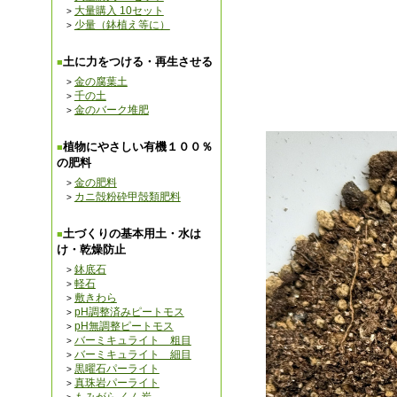
大量購入 10セット
少量（鉢植え等に）
土に力をつける・再生させる
金の腐葉土
千の土
金のバーク堆肥
植物にやさしい有機１００％
の肥料
金の肥料
カニ殻粉砕甲殻類肥料
土づくりの基本用土・水は
け・乾燥防止
鉢底石
軽石
敷きわら
pH調整済みピートモス
pH無調整ピートモス
バーミキュライト 粗目
バーミキュライト 細目
黒曜石パーライト
真珠岩パーライト