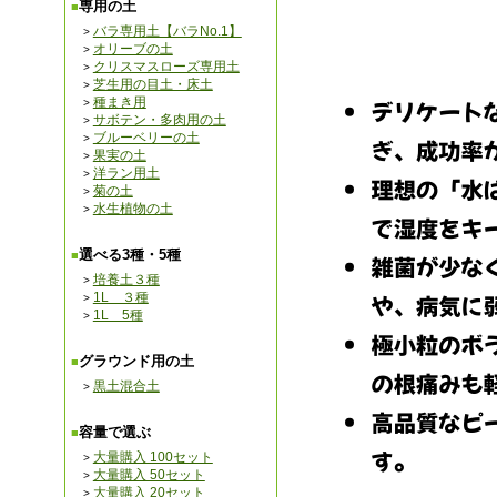
専用の土
バラ専用土【バラNo.1】
オリーブの土
クリスマスローズ専用土
芝生用の目土・床土
種まき用
サボテン・多肉用の土
ブルーベリーの土
果実の土
洋ラン用土
菊の土
水生植物の土
選べる3種・5種
培養土３種
1L ３種
1L 5種
グラウンド用の土
黒土混合土
容量で選ぶ
大量購入 100セット
大量購入 50セット
大量購入 20セット