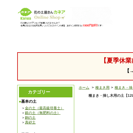
【園芸用 腐葉土 培養土の販売・通販】 花の土「カネア」
【夏季休業
【
ホーム
>
種まき用
>
種まき・挿
カテゴリー
種まき・挿し木用の土【1
基本の土
金の土（最高級培養土）
銀の土（無肥料の土）
銅の土
真砂土