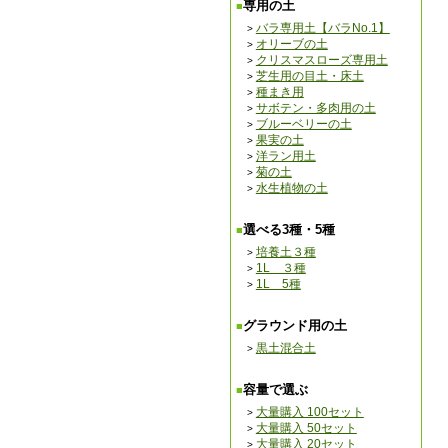
専用の土
バラ専用土【バラNo.1】
オリーブの土
クリスマスローズ専用土
芝生用の目土・床土
種まき用
サボテン・多肉用の土
ブルーベリーの土
果実の土
洋ラン用土
菊の土
水生植物の土
選べる3種・5種
培養土３種
1L ３種
1L 5種
グラウンド用の土
黒土混合土
容量で選ぶ
大量購入 100セット
大量購入 50セット
大量購入 20セット