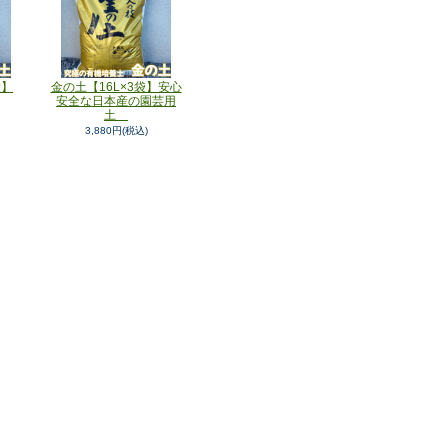
袋】
金の土【16L×3袋】安心
安全な日本産の園芸用
土
3,880円(税込)