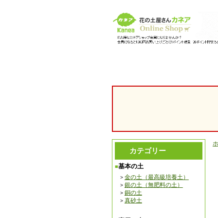
【園芸用 腐葉土 培養土の販売・通販】 花の土「カネア
カテゴリー
基本の土
金の土（最高級培養土）
銀の土（無肥料の土）
銅の土
真砂土