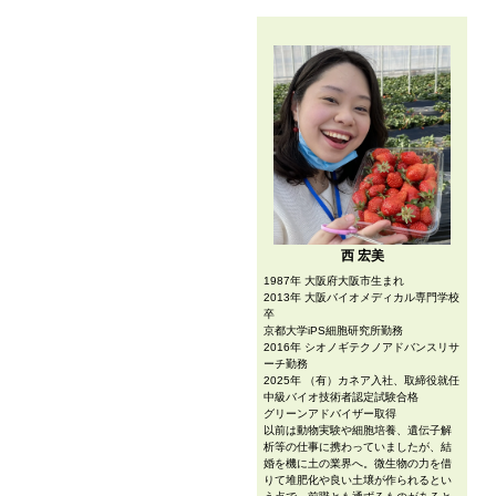
西 宏美
1987年 大阪府大阪市生まれ
2013年 大阪バイオメディカル専門学校
卒
京都大学iPS細胞研究所勤務
2016年 シオノギテクノアドバンスリサ
ーチ勤務
2025年 （有）カネア入社、取締役就任
中級バイオ技術者認定試験合格
グリーンアドバイザー取得
以前は動物実験や細胞培養、遺伝子解
析等の仕事に携わっていましたが、結
婚を機に土の業界へ。微生物の力を借
りて堆肥化や良い土壌が作られるとい