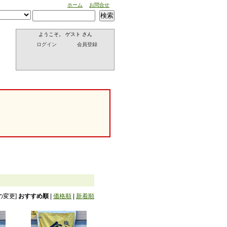
ホーム
お問合せ
検索
ようこそ。 ゲスト さん
ログイン
会員登録
の変更]
おすすめ順
|
価格順
|
新着順