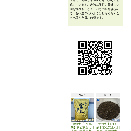
う点で、前職とも通ずるものがあると
感じています。趣味は旅行と美味しい
物を食べること！甘いものが好きなの
で、食べ過ぎないようにしなくちゃな
ぁと思う今日この頃です。
No.1
No.2
金の土【16L×3
千の土【12L×3
袋】安心安全な日
袋】安心安全な日
本産の園芸用土
本産の園芸用土