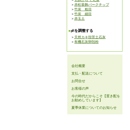
もみがら くん炭
赤松装飾バークチップ
竹炭 粗目
竹炭 細目
赤玉土
㏗を調整する
天然カキ殻苦土石灰
有機石灰卵殻粉
会社概要
支払・配送について
お問合せ
お客様の声
今の時代だからこそ【置き配を
お勧めしています】
夏季休業についてのお知らせ