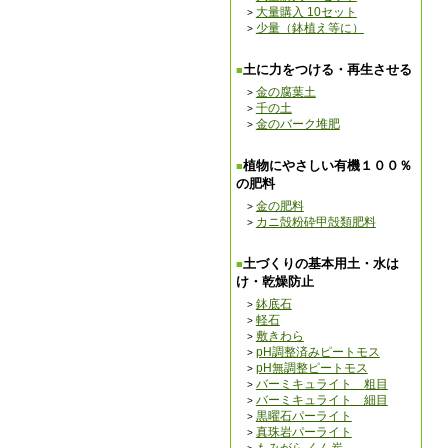
大量購入 10セット
少量（鉢植え等に）
土に力をつける・再生させる
金の腐葉土
千の土
金のバーク堆肥
植物にやさしい有機１００％
の肥料
金の肥料
カニ殻粉砕甲殻類肥料
土づくりの基本用土・水は
け・乾燥防止
鉢底石
軽石
敷きわら
pH調整済みピートモス
pH無調整ピートモス
バーミキュライト 粗目
バーミキュライト 細目
黒曜石パーライト
真珠岩パーライト