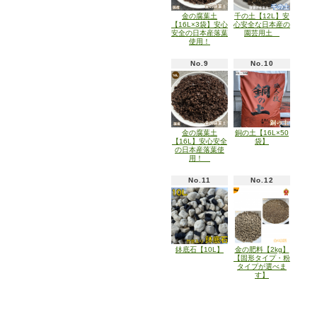
金の腐葉土
千の土【12L】安
【16L×3袋】安心
心安全な日本産の
安全の日本産落葉
園芸用土
使用！
No.9
No.10
金の腐葉土
銅の土【16L×50
【16L】安心安全
袋】
の日本産落葉使
用！
No.11
No.12
鉢底石【10L】
金の肥料【2kg】
【固形タイプ・粉
タイプが選べま
す】