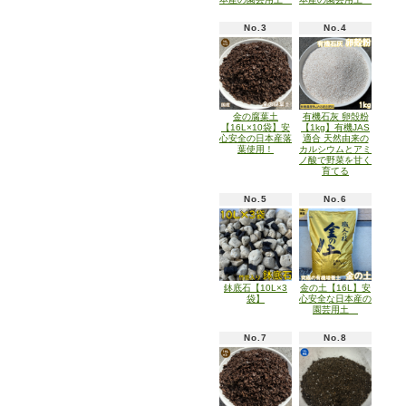
No.3
No.4
金の腐葉土
有機石灰 卵殻粉
【16L×10袋】安
【1kg】有機JAS
心安全の日本産落
適合 天然由来の
葉使用！
カルシウムとアミ
ノ酸で野菜を甘く
育てる
No.5
No.6
鉢底石【10L×3
金の土【16L】安
袋】
心安全な日本産の
園芸用土
No.7
No.8